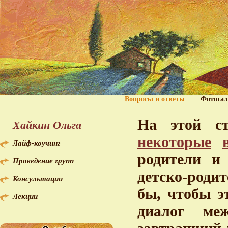
Вопросы и ответы
Фотогал
На этой с
Хайкин Ольга
некоторые
Лайф-коучинг
родители и
Проведение групп
детско-роди
Консультации
бы, чтобы э
Лекции
диалог ме