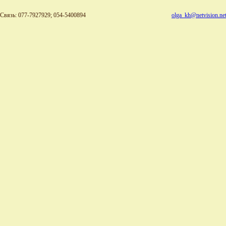
Связь: 077-7927929; 054-5400894
olga_kh@netvision.net