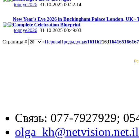
topnye2026
31-10-2025 00:52:14
New Year's Eve 2026 in Buckingham Palace London, UK - 
Complete Celebration Blueprint
topnye2026
31-10-2025 00:49:03
Страница #
«
Первая
Предыдущая
161
162
163
164
165
166
167
Po
Связь: 077-7927929; 05
olga_kh@netvision.net.il