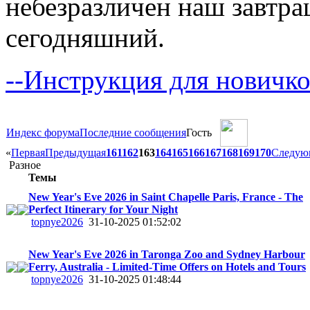
небезразличен наш завтра
сегодняшний.
--Инструкция для новичко
Индекс форума
Последние сообщения
Гость
«
Первая
Предыдущая
161
162
163
164
165
166
167
168
169
170
Следую
Разное
Темы
New Year's Eve 2026 in Saint Chapelle Paris, France - The
Perfect Itinerary for Your Night
topnye2026
31-10-2025 01:52:02
New Year's Eve 2026 in Taronga Zoo and Sydney Harbour
Ferry, Australia - Limited-Time Offers on Hotels and Tours
topnye2026
31-10-2025 01:48:44