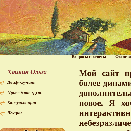
Вопросы и ответы
Фотогал
Хайкин Ольга
Мой сайт пр
более динам
Лайф-коучинг
дополнитель
Проведение групп
новое. Я хо
Консультации
интерактив
Лекции
небезразл