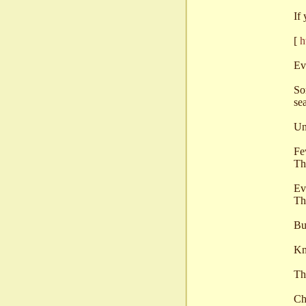
If
[
h
Ev
So
se
Un
Fe
Th
Ev
Th
Bu
Kn
Th
Ch