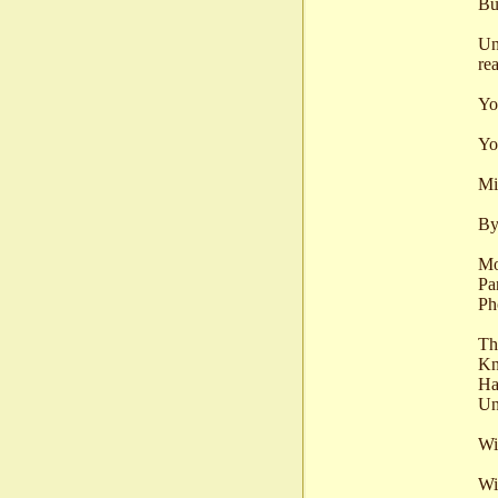
Bu
Un
re
Yo
You
Mi
By
Mo
Par
Ph
Th
Kn
Ha
Un
Wi
Wi