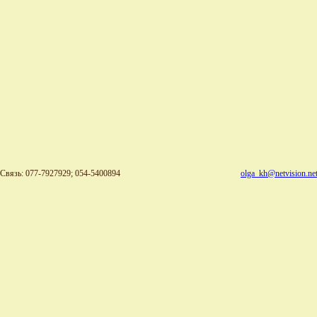
Связь: 077-7927929; 054-5400894
olga_kh@netvision.net