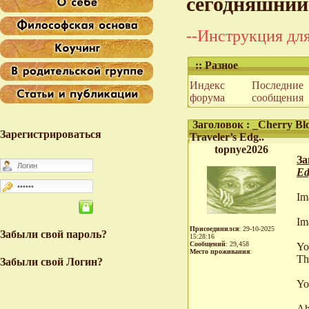
сегодняшний
--Инструкция для
:: Разное
Индекс
Последние
форума
сообщения
Заголовок : _Cherry Blo
Зарегистрироваться
Traveler’s Edg..
topnye2026
За
Ed
Im
Im
Присоединился
: 29-10-2025
Забыли свой пароль?
15:28:16
Сообщений
: 29,458
Yo
Место проживания
:
The
Забыли свой Логин?
Yo
Ah