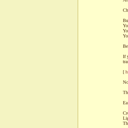
Ch
Bu
Yo
Yo
Yo
Be
If
tra
[
h
No
Th
Ea
Cr
Lig
Th