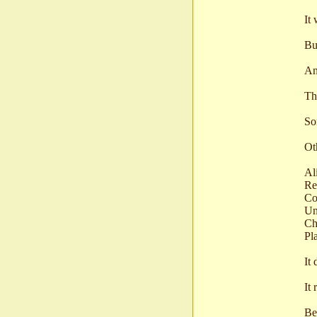
It
But
An
Th
So
Ot
Al
Re
Co
Un
Ch
Pl
It 
It
Be