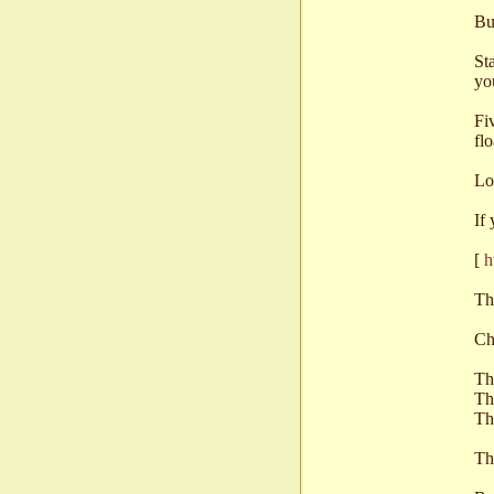
Bu
St
yo
Fi
fl
Lo
If
[
h
Th
Ch
Th
Th
Th
Tha