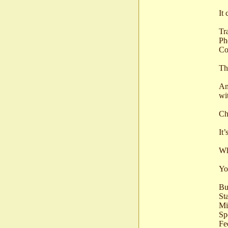
It 
Tr
Ph
Co
Th
An
wit
Ch
It’
Wh
You
Bu
St
Mi
Sp
Fe