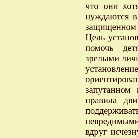
что они хот
нуждаются в
защищенном 
Цель установ
помочь дет
зрелыми личн
установле
ориентирова
запутанном 
правила дв
поддержива
невредимыми
вдруг исчезн