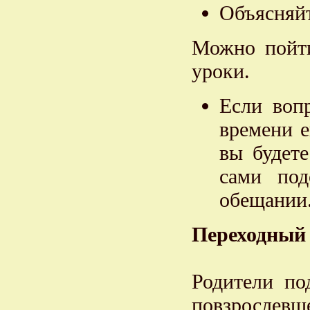
Объясняйт
Можно пойти
уроки.
Если воп
времени е
вы будет
сами под
обещании
Переходный 
Родители по
повзрослевше