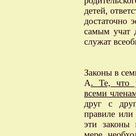
родительског
детей, ответ
достаточно 
самым учат
служат всео
Законы в сем
А
. Те, что
всеми члена
друг с дру
правиле или
эти законы 
мере необхо