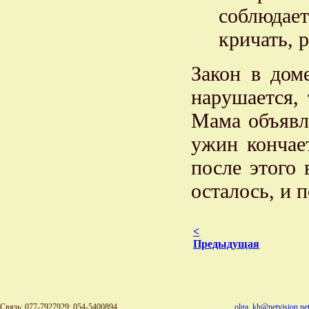
соблюдае
кричать, 
Закон в дом
нарушается,
Мама объявля
ужин кончает
после этого 
осталось, и п
<
Предыдущая
Связь: 077-7927929; 054-5400894
olga_kh@netvision.net