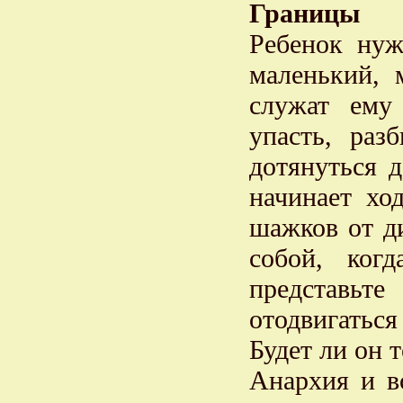
Границы
Ребенок нуж
маленький, 
служат ему
упасть, раз
дотянуться 
начинает хо
шажков от ди
собой, ког
представьт
отодвигатьс
Будет ли он 
Анархия и в