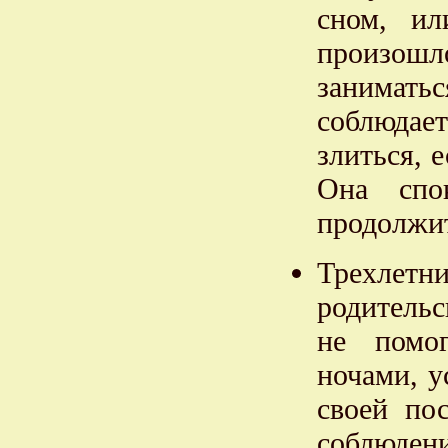
сном, ил
произошл
занимать
соблюдае
злиться, 
Она спо
продолжит
Трехлетн
родительс
не помог
ночами, у
своей по
соблюден