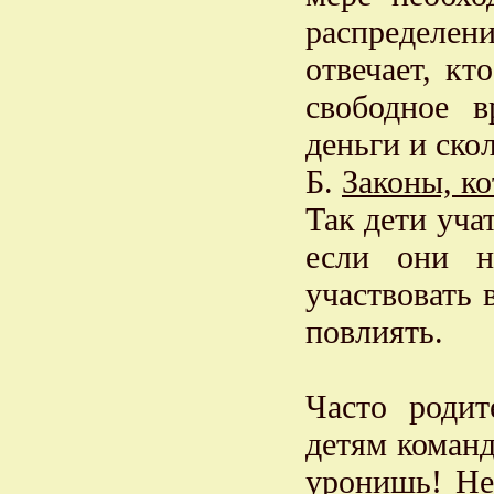
распределе
отвечает, кт
свободное в
деньги и ско
Б.
Законы, к
Так дети уча
если они н
участвовать 
повлиять.
Часто родит
детям команд
уронишь! Не 