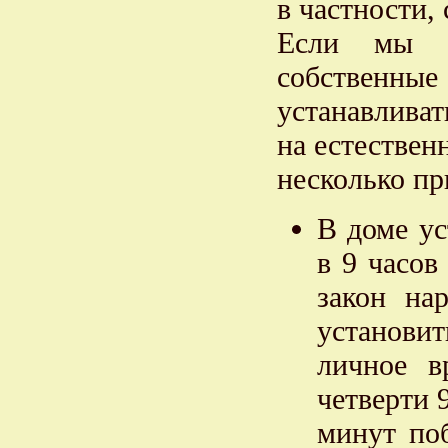
в частности, 
Если мы у
собственны
устанавливат
на естествен
несколько пр
В доме ус
в 9 часов
закон на
установи
личное в
четверти 
минут поб