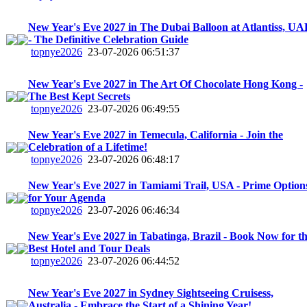
New Year's Eve 2027 in The Dubai Balloon at Atlantiss, UA
- The Definitive Celebration Guide
topnye2026
23-07-2026 06:51:37
New Year's Eve 2027 in The Art Of Chocolate Hong Kong -
The Best Kept Secrets
topnye2026
23-07-2026 06:49:55
New Year's Eve 2027 in Temecula, California - Join the
Celebration of a Lifetime!
topnye2026
23-07-2026 06:48:17
New Year's Eve 2027 in Tamiami Trail, USA - Prime Option
for Your Agenda
topnye2026
23-07-2026 06:46:34
New Year's Eve 2027 in Tabatinga, Brazil - Book Now for t
Best Hotel and Tour Deals
topnye2026
23-07-2026 06:44:52
New Year's Eve 2027 in Sydney Sightseeing Cruisess,
Australia - Embrace the Start of a Shining Year!