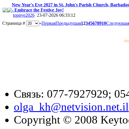
New Year's Eve 2027 in St. John's Parish Church, Barbado
- Embrace the Festive Joy!
topnye2026
23-07-2026 06:33:12
Страница #
«
Первая
Предыдущая
1
2
3
4
5
6
7
8
9
10
Следующа
Po
Связь: 077-7927929; 05
olga_kh@netvision.net.il
Copyright © 2008 Keytoc