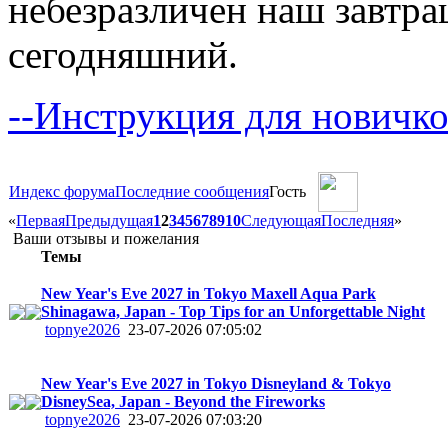
небезразличен наш завтра
сегодняшний.
--Инструкция для новичко
Индекс форума
Последние сообщения
Гость
«
Первая
Предыдущая
1
2
3
4
5
6
7
8
9
10
Следующая
Последняя
»
Ваши отзывы и пожелания
Темы
New Year's Eve 2027 in Tokyo Maxell Aqua Park
Shinagawa, Japan - Top Tips for an Unforgettable Night
topnye2026
23-07-2026 07:05:02
New Year's Eve 2027 in Tokyo Disneyland & Tokyo
DisneySea, Japan - Beyond the Fireworks
topnye2026
23-07-2026 07:03:20