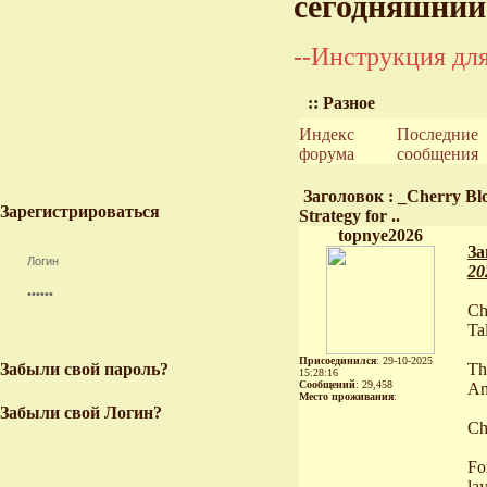
сегодняшний
--Инструкция для
:: Разное
Индекс
Последние
форума
сообщения
Заголовок : _Cherry Blo
Зарегистрироваться
Strategy for ..
topnye2026
За
20
Ch
Ta
Присоединился
: 29-10-2025
Забыли свой пароль?
Th
15:28:16
Сообщений
: 29,458
An
Место проживания
:
Забыли свой Логин?
Ch
Fo
la