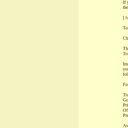
If
th
[
h
To
Ch
Th
To
In
yo
fo
Fo
Tr
Gu
Pri
Of
Pr
Av