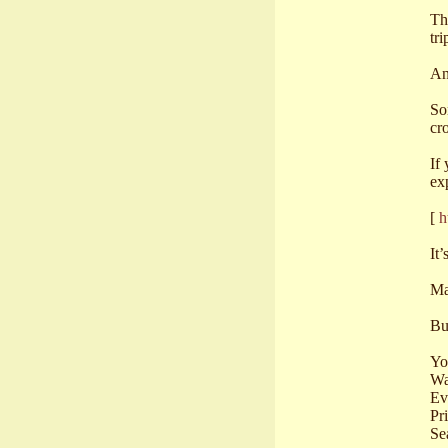
Th
tr
An
So
cr
If
ex
[
h
It
Ma
Bu
Yo
Wa
Ev
Pr
Se