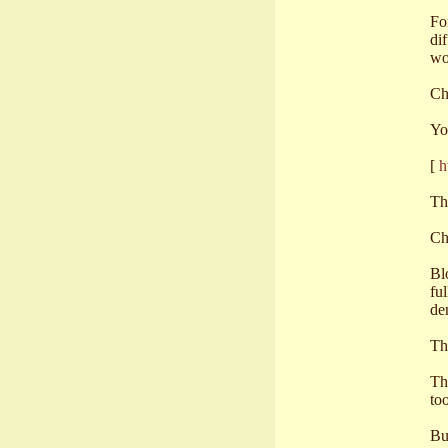
Fo
di
wo
Ch
Yo
[
h
Th
Ch
Bl
fu
de
Th
Th
to
Bu