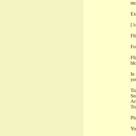
mor
Ex
[
h
Fl
Fo
Fl
bl
In
yo
Tr
Se
Arr
Tr
Pl
Yo