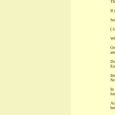
Th
If
Se
[
h
Wh
On
are
Du
Ea
Im
No
In
fo
Ac
bet