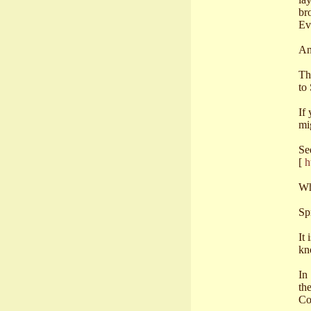
br
Ev
And
Th
to
If
mi
Se
[
h
Wh
Sp
It 
kn
In
th
Co