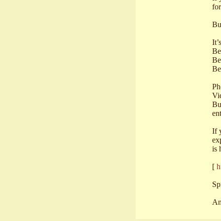
fo
Bu
It
Be
Be
Be
Ph
Vi
Bu
ent
If
ex
is 
[
h
Sp
An