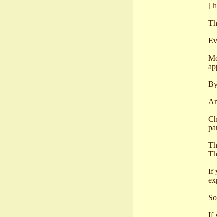
[
h
Th
Ev
Mo
ap
By
An
Ch
pa
Th
Th
If
ex
So
If