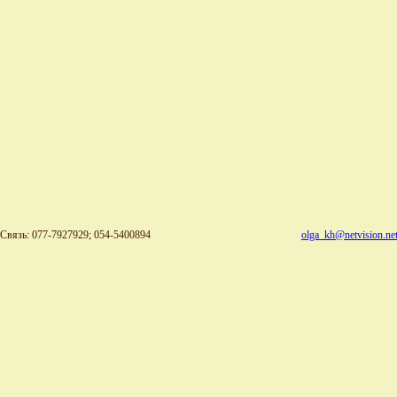
Связь: 077-7927929; 054-5400894
olga_kh@netvision.net