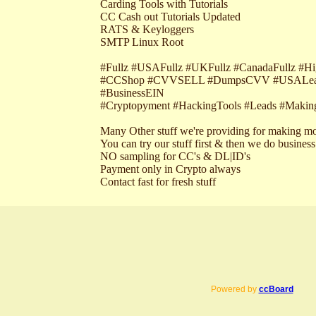
Carding Tools with Tutorials
CC Cash out Tutorials Updated
RATS & Keyloggers
SMTP Linux Root
#Fullz #USAFullz #UKFullz #CanadaFullz #H
#CCShop #CVVSELL #DumpsCVV #USALead
#BusinessEIN
#Cryptopyment #HackingTools #Leads #Makin
Many Other stuff we're providing for making m
You can try our stuff first & then we do business
NO sampling for CC's & DL|ID's
Payment only in Crypto always
Contact fast for fresh stuff
Powered by
ccBoard