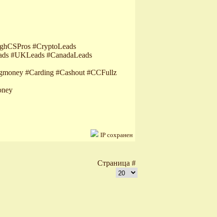
ighCSPros #CryptoLeads
s #UKLeads #CanadaLeads
gmoney #Carding #Cashout #CCFullz
oney
IP сохранен
Страница #