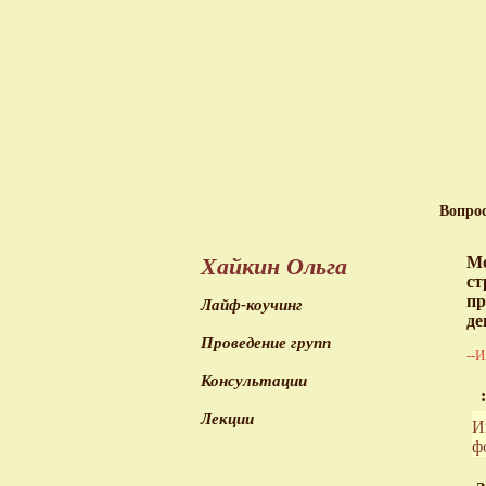
Вопро
Хайкин Ольга
Мо
ст
пр
Лайф-коучинг
де
Проведение групп
--И
Консультации
:
Лекции
И
ф