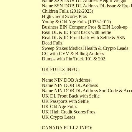
Name SSN DOB DL Address Height Weight
Name SSN DOB DL Address DL Issue & Exp 
Children Fullz (2012-2023)
High Credit Scores Pros
Young & Old Age Fullz (1935-2011)
Business EIN Company Pros & EIN Look-up
Real DL & ID Front back with Selfie
Real DL & ID Front bask with Selfie & SSN
Dead Fullz
Sweep Stakes|Medical|Health & Crypto Leads
CC with CVV & Billing Address
Dumps with Pin Track 101 & 202
UK FULLZ INFO:
==============
Name NIN DOB Address
Name NIN DOB DL Address
Name NIN DOB DL Address Sort Code & Acc
UK DL Front Back with Selfie
UK Passports with Selfie
UK Old Age Fullz
UK High Credit Scores Pros
UK Crypto Leads
CANADA FULLZ INFO: