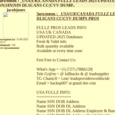
аголовок : _USA|UK|CANADA FULLZ LEADS 2025-UPDAT
SN|SIN|NIN DLSCANS CC|CVV DUMP..
jacobjones
Заголовок : _
USA|UK|CANADA FULLZ LE
DLSCANS CC|CVV DUMPS PROS
FULLZ PROS LEADS INFO
USA UK CANADA
UPDATED-2025 Databases
исоединился
: 15-06-2025
Fresh & Valid info
:23:57
общений
: 228
Bulk quantity available
сто проживания
:
Available at every time zone
Feel Free to Contact Us:
What's App = +|1|-|727|-|788|6129|
Tele Gr@m = @ killhacks & @ leadsupplier
TG Chann3l = t.me/ leadsproviderworldwide
Email = hacksp007 at gmail dot com
USA FULLZ INFO:
===============
Name SSN DOB Address
Name SSN DOB DL Address
Name SSN DOB DL Address Employee & Bank