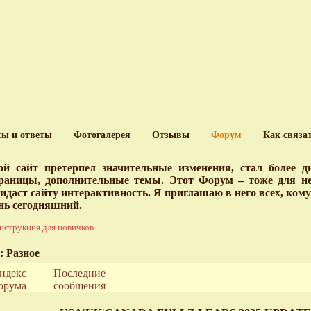
сы и ответы
Фотогалерея
Отзывы
Форум
Как связа
й сайт претерпел значительные изменения, стал более 
раницы, дополнительные темы. Этот Форум – тоже для нег
идаст сайту интерактивность. Я приглашаю в него всех, ком
нь сегодняшний.
нструкция для новичков--
: Разное
ндекс
Последние
орума
сообщения