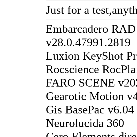
Just for a test,any
Embarcadero RAD S
v28.0.47991.2819
Luxion KeyShot Pr
Rocscience RocPla
FARO SCENE v20
Gearotic Motion v
Gis BasePac v6.04 
Neurolucida 360
Cero Elements dire