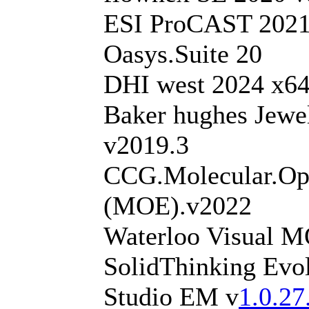
ESI ProCAST 202
Oasys.Suite 20
DHI west 2024 x6
Baker hughes Jewe
v2019.3
CCG.Molecular.Op
(MOE).v2022
Waterloo Visual 
SolidThinking Evo
Studio EM v
1.0.27