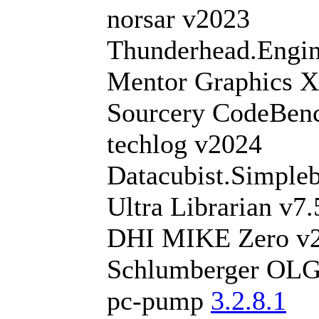
norsar v2023
Thunderhead.Engin
Mentor Graphics 
Sourcery CodeBen
techlog v2024
Datacubist.Simple
Ultra Librarian v7.
DHI MIKE Zero v
Schlumberger OLG
pc-pump
3.2.8.1