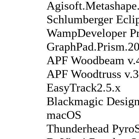
Agisoft.Metashape
Schlumberger Ecli
WampDeveloper P
GraphPad.Prism.2
APF Woodbeam v.
APF Woodtruss v.3
EasyTrack2.5.x
Blackmagic Design
macOS
Thunderhead Pyro