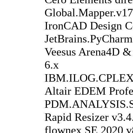
Global.Mapper.v17
IronCAD Design Co
JetBrains.PyCharm.
Veesus Arena4D & 
6.x
IBM.ILOG.CPLEX.En
Altair EDEM Profe
PDM.ANALYSIS.S
Rapid Resizer v3.4
flownex SE 2020 v