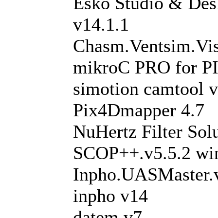
Esko Studio & De
v14.1.1
Chasm.Ventsim.Vi
mikroC PRO for PI
simotion camtool v
Pix4Dmapper 4.7
NuHertz Filter Sol
SCOP++.v5.5.2 wi
Inpho.UASMaster.
inpho v14
datem v7