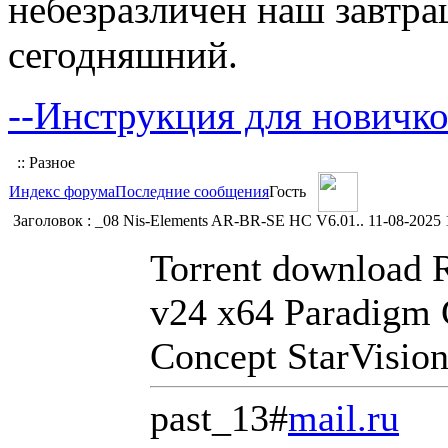
небезразличен наш завтра
сегодняшний.
--Инструкция для новичко
:: Разное
Индекс форума
Последние сообщения
Гость
Заголовок : _08 Nis-Elements AR-BR-SE HC V6.01..
11-08-2025 
Torrent download
v24 x64 Paradigm 
Concept StarVisio
past_13#
mail.ru