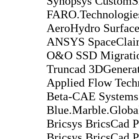
Synopsys CustomS
FARO.Technologie
AeroHydro Surface
ANSYS SpaceClai
O&O SSD Migration
Truncad 3DGenerat
Applied Flow Tech
Beta-CAE Systems
Blue.Marble.Globa
Bricsys BricsCad 
Bricsys BricsCad 