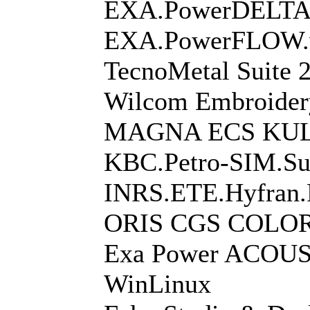
EXA.PowerDELTA.
EXA.PowerFLOW.v
TecnoMetal Suite 
Wilcom Embroidery
MAGNA ECS KULI
KBC.Petro-SIM.Sui
INRS.ETE.Hyfran.P
ORIS CGS COLOR
Exa Power ACOU
WinLinux