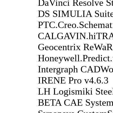
DaVinci Resolve S
DS SIMULIA Suite
PTC.Creo.Schemat
CALGAVIN.hiTRA
Geocentrix ReWaRD
Honeywell.Predict
Intergraph CADWo
IRENE Pro v4.6.3
LH Logismiki Stee
BETA CAE Systems