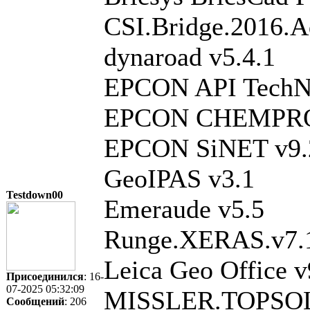
CSI.Bridge.2016.A
dynaroad v5.4.1
EPCON API TechNi
EPCON CHEMPRO
EPCON SiNET v9.
GeoIPAS v3.1
Testdown00
Emeraude v5.5
Runge.XERAS.v7.
Leica Geo Office v
Присоединился
: 16-
07-2025 05:32:09
MISSLER.TOPSOL
Сообщений
: 206