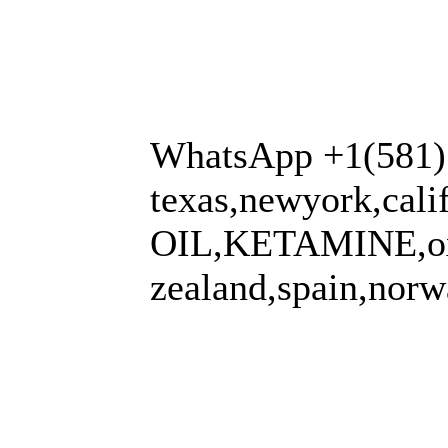
WhatsApp +1(581)
texas,newyork,cali
OIL,KETAMINE,oxyc
zealand,spain,norwa