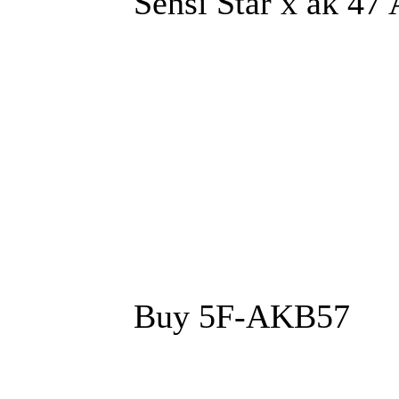
Sensi Star x ak 47
Buy 5F-AKB57