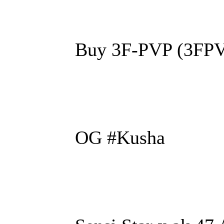
Buy 3F-PVP (3FP
OG #Kusha