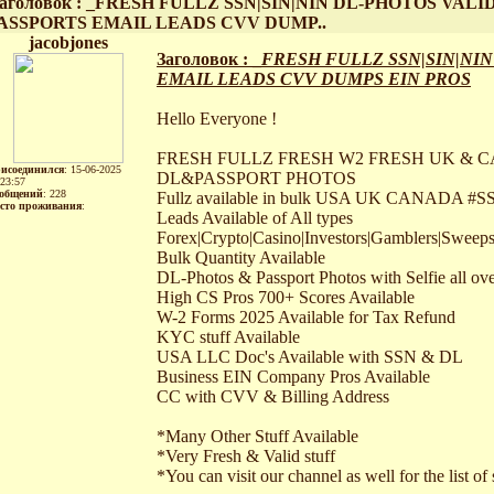
аголовок : _FRESH FULLZ SSN|SIN|NIN DL-PHOTOS VALI
ASSPORTS EMAIL LEADS CVV DUMP..
jacobjones
Заголовок : _
FRESH FULLZ SSN|SIN|NI
EMAIL LEADS CVV DUMPS EIN PROS
Hello Everyone !
FRESH FULLZ FRESH W2 FRESH UK & 
исоединился
: 15-06-2025
DL&PASSPORT PHOTOS
:23:57
общений
: 228
Fullz available in bulk USA UK CANADA #
сто проживания
:
Leads Available of All types
Forex|Crypto|Casino|Investors|Gamblers|Sweeps
Bulk Quantity Available
DL-Photos & Passport Photos with Selfie all ove
High CS Pros 700+ Scores Available
W-2 Forms 2025 Available for Tax Refund
KYC stuff Available
USA LLC Doc's Available with SSN & DL
Business EIN Company Pros Available
CC with CVV & Billing Address
*Many Other Stuff Available
*Very Fresh & Valid stuff
*You can visit our channel as well for the list of