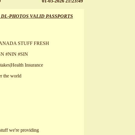
D
01-03-2026 21:23:49
N DL-PHOTOS VALID PASSPORTS
CANADA STUFF FRESH
SSN #NIN #SIN
takes|Health Insurance
r the world
 stuff we're providing