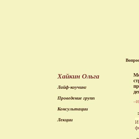
Вопро
Хайкин Ольга
Мо
ст
пр
Лайф-коучинг
де
Проведение групп
--И
Консультации
:
Лекции
И
ф