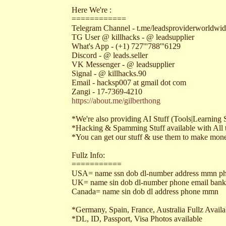
Here We're :
============
Telegram Channel - t.me/leadsproviderworldwi
TG User @ killhacks - @ leadsupplier
What's App - (+1) 727'''788'''6129
Discord - @ leads.seller
VK Messenger - @ leadsupplier
Signal - @ killhacks.90
Email - hacksp007 at gmail dot com
Zangi - 17-7369-4210
https://about.me/gilberthong
*We're also providing AI Stuff (Tools|Learning 
*Hacking & Spamming Stuff available with All t
*You can get our stuff & use them to make money
Fullz Info:
===========
USA= name ssn dob dl-number address mmn ph
UK= name sin dob dl-number phone email bank
Canada= name sin dob dl address phone mmn
*Germany, Spain, France, Australia Fullz Availa
*DL, ID, Passport, Visa Photos available