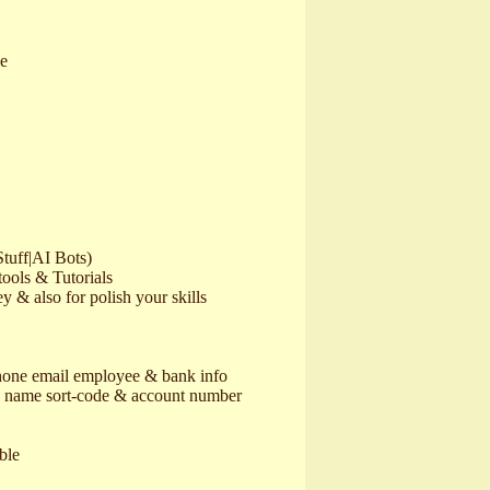
de
Stuff|AI Bots)
ools & Tutorials
 & also for polish your skills
one email employee & bank info
 name sort-code & account number
ble