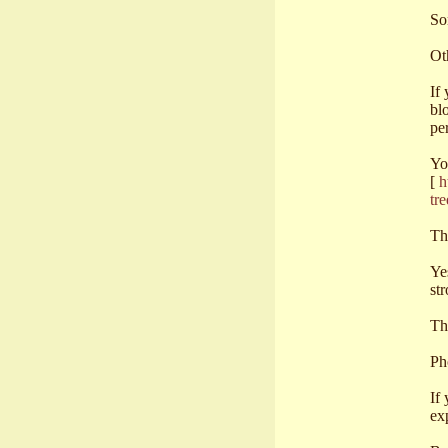
So
Ot
If
bl
per
Yo
[
h
tr
Th
Ye
st
Th
Ph
If
ex