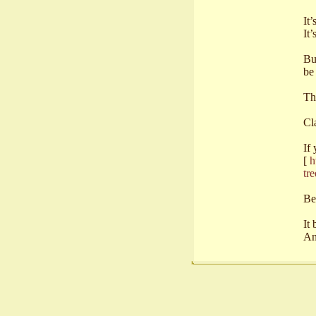
It
It’
Bu
be 
Th
Cl
If 
[
h
tr
Bec
It
An