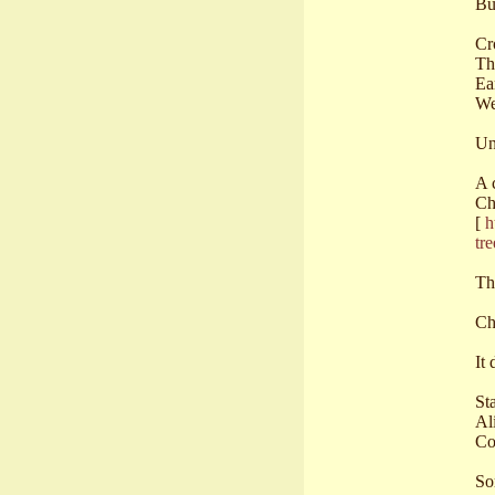
Bu
Cr
Th
Ea
We
Un
A 
Ch
[
h
tr
Th
Ch
It
St
Al
Co
So