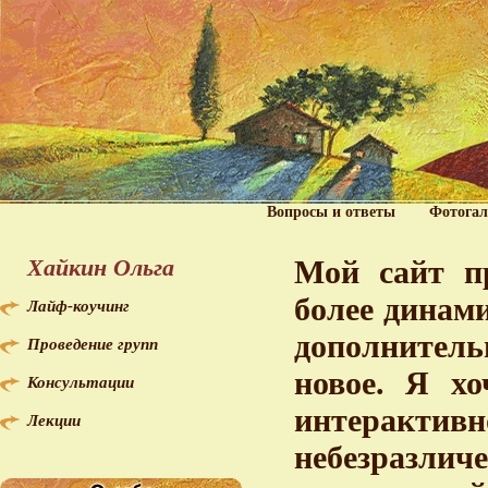
Вопросы и ответы
Фотогал
Хайкин Ольга
Мой сайт пр
более динам
Лайф-коучинг
дополнитель
Проведение групп
новое. Я хо
Консультации
интерактив
Лекции
небезразл