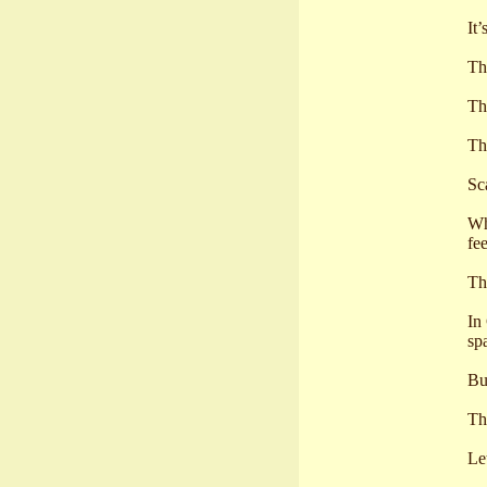
It’
Th
Th
Th
Sc
Wh
fe
Tha
In
sp
Bu
Th
Let