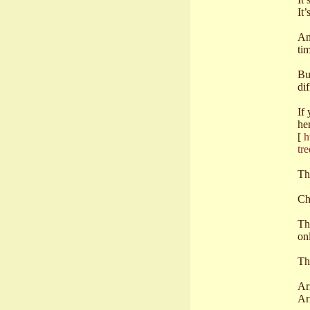
It’
An
ti
Bu
dif
If
he
[
h
tr
Th
Ch
Th
on
Th
Ar
Ar