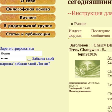
сегодняшний
--Инструкция для
:: Разное
Индекс
Последние
форума
сообщения
Заголовок : _Cherry Bl
Зарегистрироваться
Trees, Changwon - S..
topnye2026
За
Забыли свой
Ch
пароль?
Забыли свой Логин?
Ch
Ev
Присоединился
: 29-10-2025
Le
15:28:16
Сообщений
: 29,458
Место проживания
:
Ch
ev
It’
It’