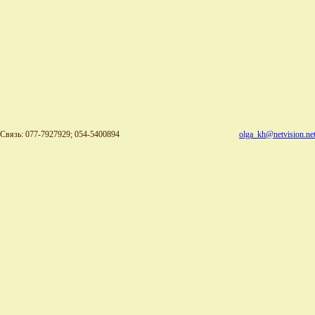
Связь: 077-7927929; 054-5400894
olga_kh@netvision.net