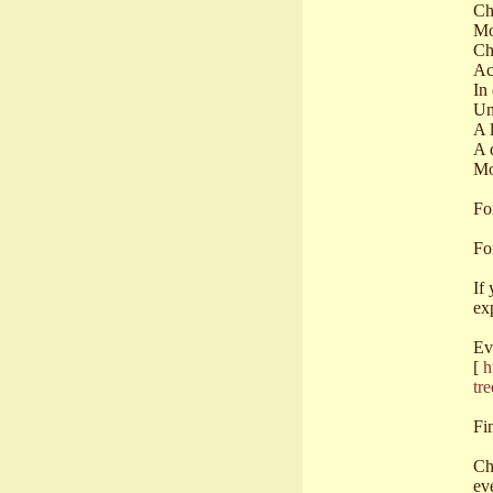
Ch
Mo
Ch
Ac
In
Un
A 
A 
Mo
For
Fo
If
ex
Ev
[
h
tr
Fi
Ch
ev