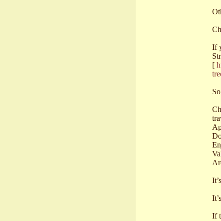
Ot
Ch
If
St
[
h
tr
So
Ch
tr
Ap
Do
En
Va
Ar
It’
It’
If 