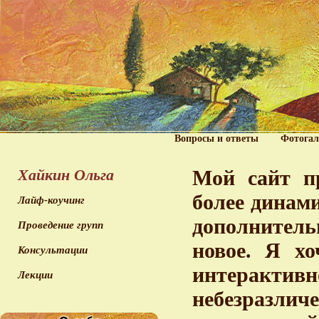
Вопросы и ответы
Фотогал
Хайкин Ольга
Мой сайт пр
более динам
Лайф-коучинг
дополнитель
Проведение групп
новое. Я хо
Консультации
интерактив
Лекции
небезразл