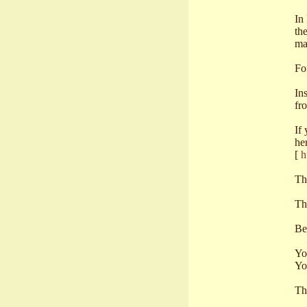
In
th
ma
For
In
fr
If
he
[
h
Th
Th
Be
Yo
Yo
Th