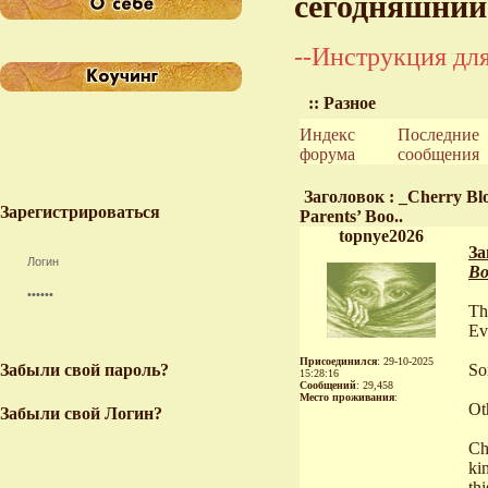
сегодняшний
--Инструкция для
:: Разное
Индекс
Последние
форума
сообщения
Заголовок : _Cherry Blo
Зарегистрироваться
Parents’ Boo..
topnye2026
За
Bo
Th
Ev
Присоединился
: 29-10-2025
Забыли свой пароль?
So
15:28:16
Сообщений
: 29,458
Место проживания
:
Oth
Забыли свой Логин?
Ch
ki
thi