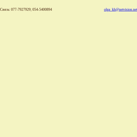
Связь: 077-7927929; 054-5400894
olga_kh@netvision.net