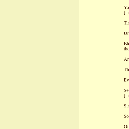
Yo
[
h
Ti
Un
Bl
th
Ar
Th
Ev
Se
[
h
St
So
Ot