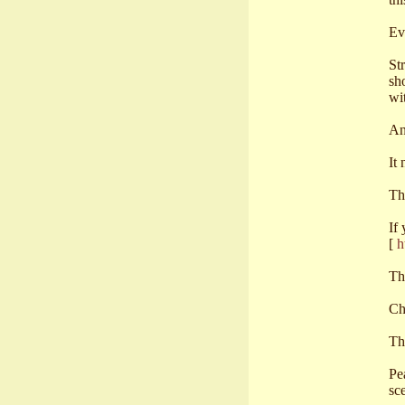
Ev
St
sh
wi
An
It 
Th
If 
[
h
Th
Ch
Th
Pe
sc