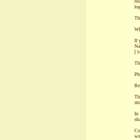
ro
log
Th
Wh
If
Na
[
h
Th
Ph
Rea
Th
st
In
sh
Co
wi