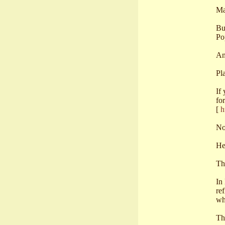
Ma
Bu
Po
An
Pl
If
fo
[
h
No
Her
Th
In
re
whe
Th