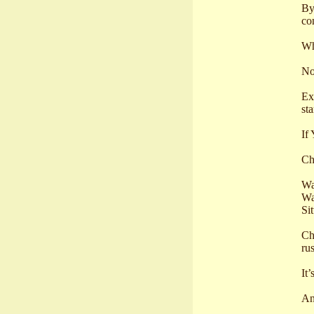
By
co
Wh
No
Ex
st
If
Ch
Wa
Wa
Si
Ch
ru
It’
An