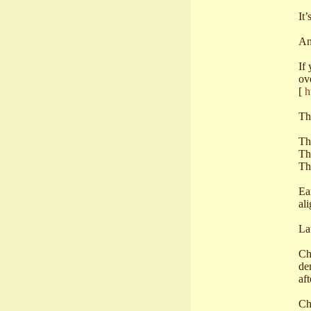
It’
An
If
ov
[
h
Th
Th
Th
Th
Ea
ali
La
Ch
de
af
Ch