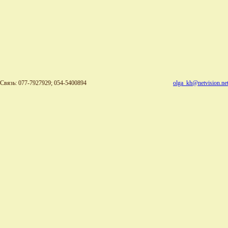
Связь: 077-7927929; 054-5400894
olga_kh@netvision.net