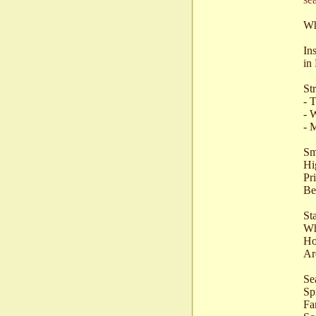
Wh
In
in
St
- 
- 
- 
Sm
Hi
Pr
Be
St
Wh
Ho
Ar
Se
Sp
Fa