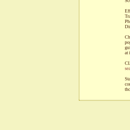
Sc
Ef
Tr
Ph
Di
Ch
po
gu
at 
CL
se
St
co
th