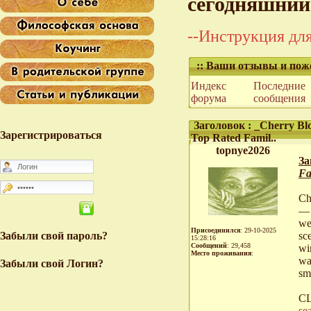
сегодняшний
--Инструкция для
:: Ваши отзывы и пож
Индекс
Последние
форума
сообщения
Заголовок : _Cherry Blo
Зарегистрироваться
Top Rated Famil..
topnye2026
За
Fa
Ch
— 
we
Присоединился
: 29-10-2025
Забыли свой пароль?
sc
15:28:16
Сообщений
: 29,458
wi
Место проживания
:
wa
Забыли свой Логин?
sm
CL
se