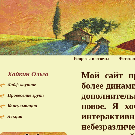
Вопросы и ответы
Фотогал
Хайкин Ольга
Мой сайт пр
более динам
Лайф-коучинг
дополнитель
Проведение групп
новое. Я хо
Консультации
интерактив
Лекции
небезразл