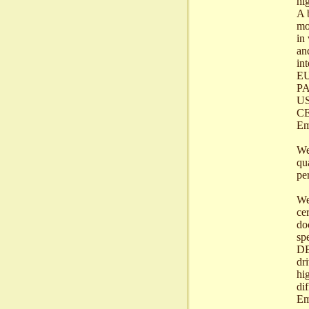
hi
A 
mo
in
an
in
E
PA
US
CE
Em
We
qu
per
We
cer
do
sp
DE
dri
hi
di
Em