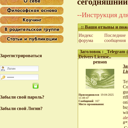
сегодняшний
--Инструкция для
:: Ваши отзывы и пож
Индекс
Последние
форума
сообщения
Заголовок : _Telegram @
Зарегистрироваться
Drivers License..
penson
За
Li
Te
Co
gu
Присоединился
: 19-04-2025
Забыли свой пароль?
ri
11:09:47
Сообщений
: 167
on
Место проживания
:
bu
Забыли свой Логин?
wi
al
#*
,G