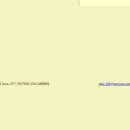
Связь: 077-7927929; 054-5400894
olga_kh@netvision.net