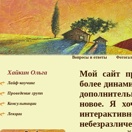
Вопросы и ответы
Фотогал
Хайкин Ольга
Мой сайт пр
более динам
Лайф-коучинг
дополнитель
Проведение групп
новое. Я хо
Консультации
интерактив
Лекции
небезразл