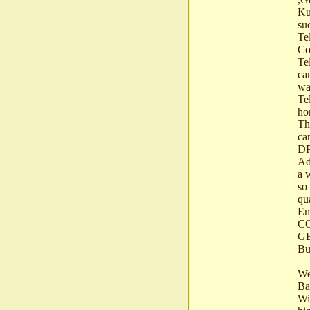
Ku
su
Te
Co
Te
ca
wa
Te
ho
Tha
ca
DP
Ad
a 
so
qu
Em
C
G
Bu
We
Ba
Wi