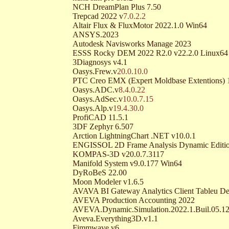
NCH DreamPlan Plus 7.50
Trepcad 2022 v
7.0.2.2
Altair Flux & FluxMotor 2022.1.0 Win64
ANSYS.2023
Autodesk Navisworks Manage 2023
ESSS Rocky DEM 2022 R2.0 v22.2.0 Linux64
3Diagnosys v4.1
Oasys.Frew.v
20.0.10.0
PTC Creo EMX (Expert Moldbase Extentions)
Oasys.ADC.v
8.4.0.22
Oasys.AdSec.v
10.0.7.15
Oasys.Alp.v
19.4.30.0
ProfiCAD 11.5.1
3DF Zephyr 6.507
Arction LightningChart .NET v10.0.1
ENGISSOL 2D Frame Analysis Dynamic Editio
KOMPAS-3D v20.0.7.3117
Manifold System v9.0.177 Win64
DyRoBeS 22.00
Moon Modeler v1.6.5
AVAVA BI Gateway Analytics Client Tableu De
AVEVA Production Accounting 2022
AVEVA.Dynamic.Simulation.2022.1.Buil.05.1
Aveva.Everything3D.v1.1
Fimmwave v6