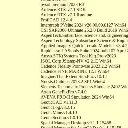
pvsol premium 2023 R3
Ardence.RTX.v7.1.SDK
Ardence.RTX.v7.1.Runtime
ProfiCAD 12.4.4
Intergraph PVelite 2024 v26.00.00.0127 Win64
CSI SAP2000 Ultimate 25.2.0 Build 2619 Win
AspenTech.Subsurface.Science.and.Engineerin
Aspen Technology Subsurface Science & Engine
Applied Imagery Quick Terrain Modeller v8.4.
Rapidlasso LAStools Suite 2024 build 02 April
Ansys.STK(Systems Tool Kit).Pro.v2023
JSOL Corp JStamp-NV v2.21E Win64
Cadence Fidelity Pointwise 2023.2.2 Win64
Cadence FINE MARINE 12.1 Win64
Imagine.That.ExtendSim.Pro.v10.1.1
Noesis.Optimus.2023.2.SP1.Win64
Siemens.Tecnomatix.Process.Simulate.2402.Wi
Axon GenePixPro v7.4.0
AVEVA PRO/II Simulation 2024 Win64
GeoticCAD.v1.11.3
GeoticLog.v8.2.15
GeoticMine.v1.4.10
GeoticSection.v1.0.10
Spatial.Manager.Desktop.v9.1.1.15458
Spatial.Manager.for.AutoCAD.v9.1.1.15458