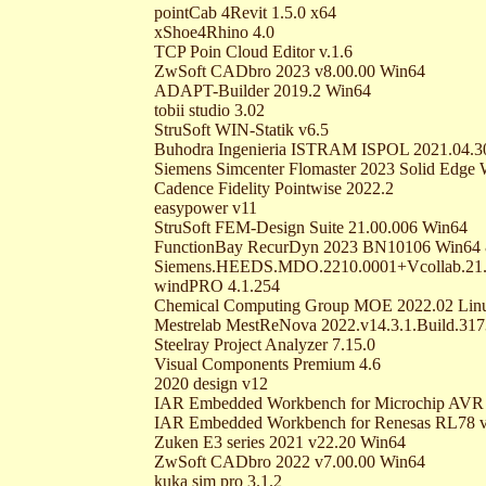
pointCab 4Revit 1.5.0 x64
xShoe4Rhino 4.0
TCP Poin Cloud Editor v.1.6
ZwSoft CADbro 2023 v8.00.00 Win64
ADAPT-Builder 2019.2 Win64
tobii studio 3.02
StruSoft WIN-Statik v6.5
Buhodra Ingenieria ISTRAM ISPOL 2021.04.3
Siemens Simcenter Flomaster 2023 Solid Edge
Cadence Fidelity Pointwise 2022.2
easypower v11
StruSoft FEM-Design Suite 21.00.006 Win64
FunctionBay RecurDyn 2023 BN10106 Win64
Siemens.HEEDS.MDO.2210.0001+Vcollab.21
windPRO 4.1.254
Chemical Computing Group MOE 2022.02 Lin
Mestrelab MestReNova 2022.v14.3.1.Build.31
Steelray Project Analyzer 7.15.0
Visual Components Premium 4.6
2020 design v12
IAR Embedded Workbench for Microchip AVR 
IAR Embedded Workbench for Renesas RL78 v
Zuken E3 series 2021 v22.20 Win64
ZwSoft CADbro 2022 v7.00.00 Win64
kuka sim pro 3.1.2