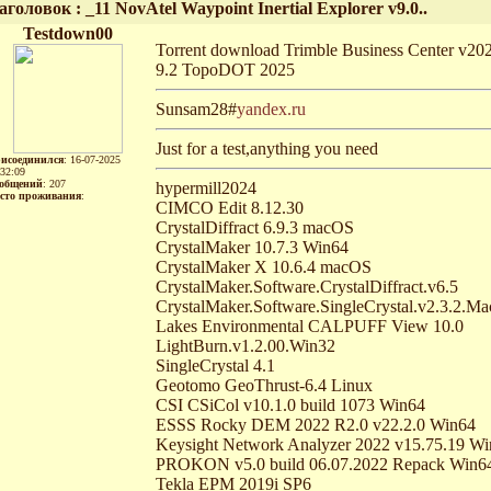
аголовок : _11 NovAtel Waypoint Inertial Explorer v9.0..
Testdown00
Torrent download Trimble Business Center v2024
9.2 TopoDOT 2025
Sunsam28#
yandex.ru
Just for a test,anything you need
исоединился
: 16-07-2025
:32:09
общений
: 207
hypermill2024
сто проживания
:
CIMCO Edit 8.12.30
CrystalDiffract 6.9.3 macOS
CrystalMaker 10.7.3 Win64
CrystalMaker X 10.6.4 macOS
CrystalMaker.Software.CrystalDiffract.v6.5
CrystalMaker.Software.SingleCrystal.v2.3.2.
Lakes Environmental CALPUFF View 10.0
LightBurn.v1.2.00.Win32
SingleCrystal 4.1
Geotomo GeoThrust-6.4 Linux
CSI CSiCol v10.1.0 build 1073 Win64
ESSS Rocky DEM 2022 R2.0 v22.2.0 Win64
Keysight Network Analyzer 2022 v15.75.19 W
PROKON v5.0 build 06.07.2022 Repack Win6
Tekla EPM 2019i SP6