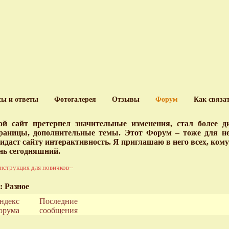
сы и ответы
Фотогалерея
Отзывы
Форум
Как связа
й сайт претерпел значительные изменения, стал более 
раницы, дополнительные темы. Этот Форум – тоже для нег
идаст сайту интерактивность. Я приглашаю в него всех, ком
нь сегодняшний.
нструкция для новичков--
: Разное
ндекс
Последние
орума
сообщения