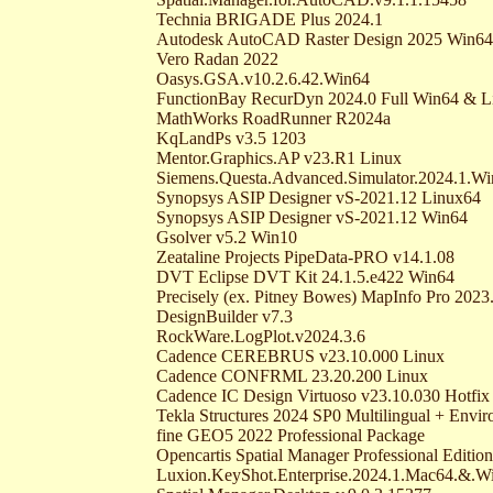
Technia BRIGADE Plus 2024.1
Autodesk AutoCAD Raster Design 2025 Win64
Vero Radan 2022
Oasys.GSA.v10.2.6.42.Win64
FunctionBay RecurDyn 2024.0 Full Win64 & L
MathWorks RoadRunner R2024a
KqLandPs v3.5 1203
Mentor.Graphics.AP v23.R1 Linux
Siemens.Questa.Advanced.Simulator.2024.1.W
Synopsys ASIP Designer vS-2021.12 Linux64
Synopsys ASIP Designer vS-2021.12 Win64
Gsolver v5.2 Win10
Zeataline Projects PipeData-PRO v14.1.08
DVT Eclipse DVT Kit 24.1.5.e422 Win64
Precisely (ex. Pitney Bowes) MapInfo Pro 2023
DesignBuilder v7.3
RockWare.LogPlot.v2024.3.6
Cadence CEREBRUS v23.10.000 Linux
Cadence CONFRML 23.20.200 Linux
Cadence IC Design Virtuoso v23.10.030 Hotfix
Tekla Structures 2024 SP0 Multilingual + Envi
fine GEO5 2022 Professional Package
Opencartis Spatial Manager Professional Edit
Luxion.KeyShot.Enterprise.2024.1.Mac64.&.W