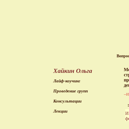
Вопро
Хайкин Ольга
Мо
ст
пр
Лайф-коучинг
де
Проведение групп
--И
Консультации
:
Лекции
И
ф