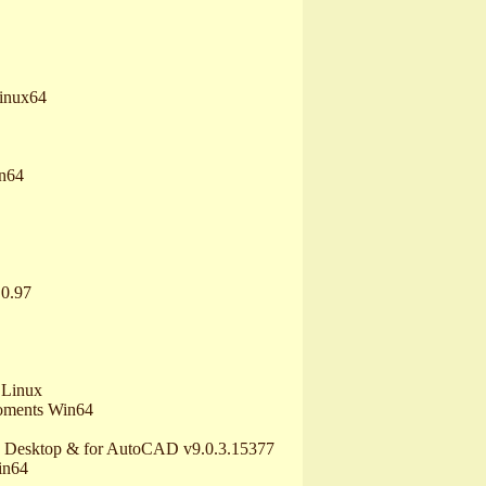
inux64
in64
.0.97
 Linux
roments Win64
ion Desktop & for AutoCAD v9.0.3.15377
in64