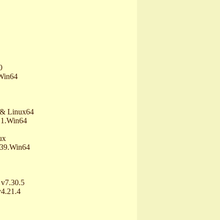
0
 Win64
 & Linux64
.1.Win64
ux
739.Win64
v7.30.5
4.21.4