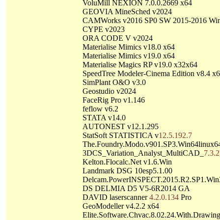
VoluMill NEXION 7.0.0.2669 x64
GEOVIA MineSched v2024
CAMWorks v2016 SP0 SW 2015-2016 Wi
CYPE v2023
ORA CODE V v2024
Materialise Mimics v18.0 x64
Materialise Mimics v19.0 x64
Materialise Magics RP v19.0 x32x64
SpeedTree Modeler-Cinema Edition v8.4 x
SimPlant O&O v3.0
Geostudio v2024
FaceRig Pro v1.146
feflow v6.2
STATA v14.0
AUTONEST v12.1.295
StatSoft STATISTICA v
12.5.192.7
The.Foundry.Modo.v901.SP3.Win64linux
3DCS_Variation_Analyst_MultiCAD_
7.3.2
Kelton.Flocalc.Net v1.6.Win
Landmark DSG 10esp5.1.00
Delcam.PowerINSPECT.2015.R2.SP1.Win
DS DELMIA D5 V5-6R2014 GA
DAVID laserscanner
4.2.0.134
Pro
GeoModeller v4.2.2 x64
Elite.Software.Chvac.8.02.24.With.Drawin