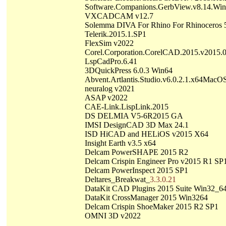
Software.Companions.GerbView.v8.14.Wi
VXCADCAM v12.7
Solemma DIVA For Rhino For Rhinoceros 
Telerik.2015.1.SP1
FlexSim v2022
Corel.Corporation.CorelCAD.2015.v2015
LspCadPro.6.41
3DQuickPress 6.0.3 Win64
Abvent.Artlantis.Studio.v6.0.2.1.x64Mac
neuralog v2021
ASAP v2022
CAE-Link.LispLink.2015
DS DELMIA V5-6R2015 GA
IMSI DesignCAD 3D Max 24.1
ISD HiCAD and HELiOS v2015 X64
Insight Earth v3.5 x64
Delcam PowerSHAPE 2015 R2
Delcam Crispin Engineer Pro v2015 R1 S
Delcam PowerInspect 2015 SP1
Deltares_Breakwat_
3.3.0.21
DataKit CAD Plugins 2015 Suite Win32_6
DataKit CrossManager 2015 Win3264
Delcam Crispin ShoeMaker 2015 R2 SP1
OMNI 3D v2022