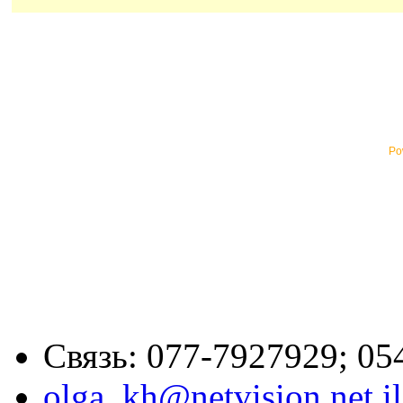
Po
Связь: 077-7927929; 05
olga_kh@netvision.net.il