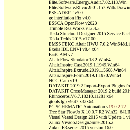
Elite.Software.Energy.Audit.7.02.113.Win
Elite.Software.Rhvac.9.01.157.With.Drawi
PSS-ADEPT v5.0
ge interllution ifix v4.0
ESSCA OpenFlow v2023
Trimble RealWorks v12.4.3
Tekla Structural Designer 2015 Service Pac
Tekla Tedds 2015 v17.00
EMSS FEKO Altair HWU 7.0.2 Win64&Li
Exelis IDL ENVI v8.4 x64
FastCAM v7
Altair.Flow.Simulator.18.2.Win64
Altair.Inspire.Cast.2019.1.1949.Win64
Altair.Inspire.Extrude.2019.1.5668.Win64
Altair.Inspire.Form.2019.1.1970.Win64
NCG Cam v19
DATAKIT 2019.2 Import-Export Plugins fo
DATAKIT CrossManager 2019.2 build 201
Rhinoceros.V6.7.18210.11281 x64
gtools lgp v9.47 x32x64
PC SCHEMATIC Automation v
19.0.2.72
Tree Star FlowJo X 10.0.7 R2 Win32_64
Visual Vessel Design 2015 with Update 1 v
Xilinx.Vivado.Design.Suite.2015.2
Zuken E3.series 2015 version 16.0