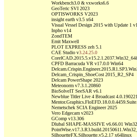
Workbench3.0 & vxworks6.6
GeoTeric SVI 2023
OPTISWORKS V2023
insight earth v3.5 x64
Visual Vessel Design 2015 with Update 1 v
Inpho v14
ZondTEM
Emit Maxwell
PLOT EXPRESS zeh 5.1
CAE Studio v
3.24.25.0
CorelCAD.2015.5.v15.2.1.2037.Win32_6
CPFD Barracuda VR v17.0.0 Win64
Delcam.Crispin.Engineer.2015.R1.SP3.Wi
Delcam_Crispin_ShoeCost 2015_R2_SP4
Delcam PowerShape 2023
Meteonorm v7.3.1.20860
BioSolveIT SeeSAR v6.1
Newblue Titler Live 4 Broadcast 4.0.19022
Mentor.Graphics.FloEFD.18.0.0.4459.Suit
Nemetschek SCIA Engineer 2025
Vero Edgecam v2023
GComp v13.306
Dlubal SHAPE-MASSIVE v6.66.01 Win3
PointWise.v17.3.R3.build.20150611.Win
SilhouetteFX.Silhouette.v5.2.17 x64linux