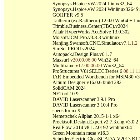
Synopsys Hspice vW-2024.Linux32_64
Synopsys.Hspice.vW-2024 Winlinux3264S
GOHFER v9.5
Taitherm (ex-Radtherm) 12.0.0 Win64 + Li
Trimble.Business.Center(TBC).v2024
Altair HyperWorks AcuSolve 13.0.302
Molsoft.ICM-Pro.v3.8-3 winlinux
Nanjing.Swansoft.CNC.Simulator.v
7.1.1.2
SimSci PROII v2024
Autopack.iDesign.Plus.v6.1.7
Maxsurf v
20.00.06.00
Win32_64
Multiframe v
17.00.06.00
Win32_64
ProStructures V8i SELECTseries 6
08.11.1
IAR Embedded Workbench for MSP430 v3
Altium Designer v16.0.6 build 282
SolidCAM.2024
NETool 10.9
DAVID Laserscanner 3.9.1 Pro
DAVID Laserscanner 3.10.4 Pro
speos for nx 9
Nemetschek Allplan 2015-1-1 x64
Proektsoft.Design.Expert.v2.7.3.eng.v3.0.2
RealFlow 2014 v8.1.2.0192 winlinux64
Green Mountain mesa v16.3
Scheider-Electric.ClearSCADA.V2013.R1.