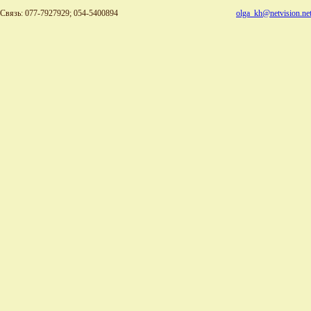
Связь: 077-7927929; 054-5400894
olga_kh@netvision.net