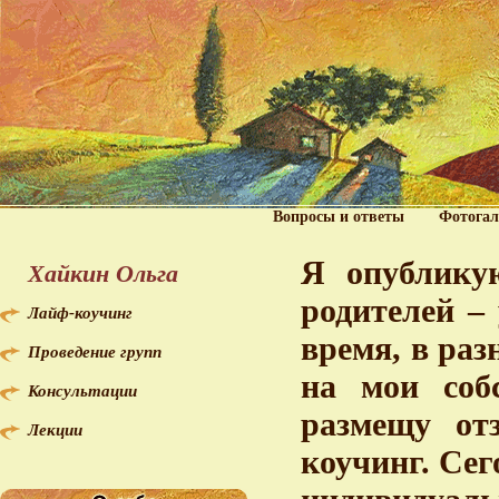
Вопросы и ответы
Фотогал
Я опублику
Хайкин Ольга
родителей –
Лайф-коучинг
время, в раз
Проведение групп
на мои соб
Консультации
размещу от
Лекции
коучинг. Сег